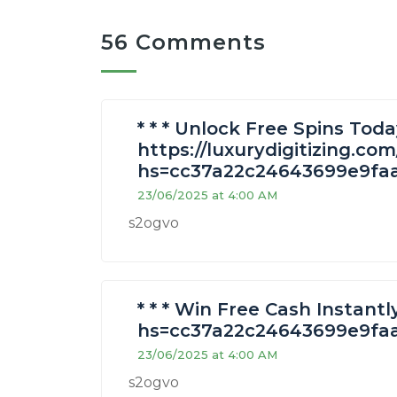
56 Comments
* * * Unlock Free Spins Toda
https://luxurydigitizing.co
hs=cc37a22c24643699e9faa
23/06/2025 at 4:00 AM
s2ogvo
* * * Win Free Cash Instantly 
hs=cc37a22c24643699e9faa
23/06/2025 at 4:00 AM
s2ogvo