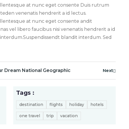
ellentesque at nunc eget consente Duis rutrum
iteden venenatis hendrerit a id lectus.
llentesque at nunc eget consente andit
s vel libero faucibus nisi venenatis hendrerit a id
 interdum.Suspendissendt blandit interdum. Sed
ur Dream National Geographic
Next
Tags :
destination
flights
holiday
hotels
one travel
trip
vacation