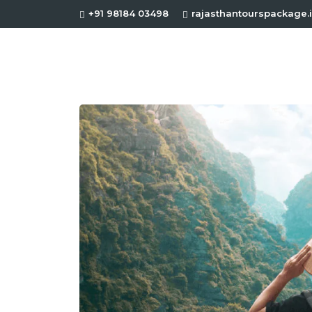
+91 98184 03498
rajasthantourspackage