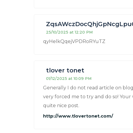
ZqsAWczDocQhjGpNcgLp
25/10/2025 at 12:20 PM
qyHelkQqejVPDRoRYuTZ
tlover tonet
01/12/2025 at 10:09 PM
Generally I do not read article on blog
very forced me to try and do so! Your 
quite nice post.
http://www.tlovertonet.com/