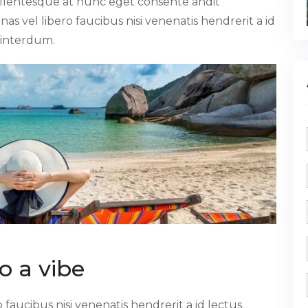
llentesque at nunc eget consente andit
s vel libero faucibus nisi venenatis hendrerit a id
 interdum.
o a vibe
faucibus nisi venenatis hendrerit a id lectus.