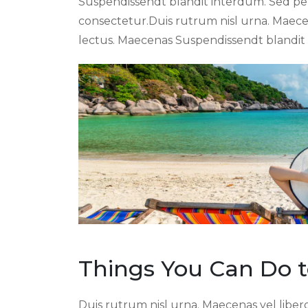
Suspendissendt blandit interdum. Sed pe
consectetur.Duis rutrum nisl urna. Maecena
lectus. Maecenas Suspendissendt blandit
Things You Can Do t
Duis rutrum nisl urna. Maecenas vel libero 