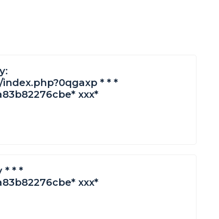
y:
m/index.php?0qgaxp * * *
83b82276cbe* ххх*
* * *
83b82276cbe* ххх*